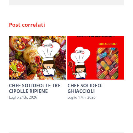
Post correlati
O
CHEF SOLIDEO: LE TRE
CHEF SOLIDEO:
SA
CIPOLLE RIPIENE
GHIACCIOLI
PE
Luglio 24th, 2026
Luglio 17th, 2026
Lugl