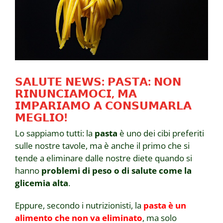
NEWS
INIZIATIVE
CONTATTI
𝗦𝗔𝗟𝗨𝗧𝗘 𝗡𝗘𝗪𝗦: 𝗣𝗔𝗦𝗧𝗔: 𝗡𝗢𝗡
𝗥𝗜𝗡𝗨𝗡𝗖𝗜𝗔𝗠𝗢𝗖𝗜, 𝗠𝗔
𝗜𝗠𝗣𝗔𝗥𝗜𝗔𝗠𝗢 𝗔 𝗖𝗢𝗡𝗦𝗨𝗠𝗔𝗥𝗟𝗔
AREA RISERVATA BENEFICIARI
𝗠𝗘𝗚𝗟𝗜𝗢!
Lo sappiamo tutti: la
pasta
è uno dei cibi preferiti
AREA RISERVATA AZIENDE
sulle nostre tavole, ma è anche il primo che si
tende a eliminare dalle nostre diete quando si
hanno
problemi di peso o di salute come la
glicemia
alta
.
Eppure, secondo i nutrizionisti, la
pasta è un
alimento che non va eliminato
, ma solo