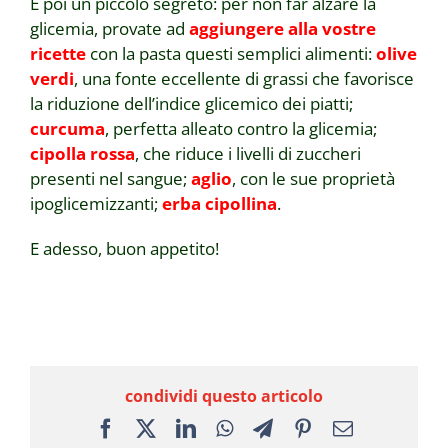
E poi un piccolo segreto: per non far alzare la
glicemia, provate ad
aggiungere alla vostre
ricette
con la pasta questi semplici alimenti:
olive
verdi
, una fonte eccellente di grassi che favorisce
la riduzione dell’indice glicemico dei piatti;
curcuma
, perfetta alleato contro la glicemia;
cipolla rossa
, che riduce i livelli di zuccheri
presenti nel sangue;
aglio
, con le sue proprietà
ipoglicemizzanti;
erba cipollina
.
E adesso, buon appetito!
condividi questo articolo
Facebook
X
LinkedIn
WhatsApp
Telegram
Pinterest
Email