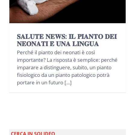
NEWS
INIZIATIVE
𝐒𝐀𝐋𝐔𝐓𝐄 𝐍𝐄𝐖𝐒: 𝐈𝐋 𝐏𝐈𝐀𝐍𝐓𝐎 𝐃𝐄𝐈
𝐍𝐄𝐎𝐍𝐀𝐓𝐈 𝐄̀ 𝐔𝐍𝐀 𝐋𝐈𝐍𝐆𝐔𝐀
CONTATTI
Perché il pianto dei neonati è così
importante? La risposta è semplice: perché
AREA RISERVATA BENEFICIARI
imparare a distinguere, subito, un pianto
fisiologico da un pianto patologico potrà
portare in un futuro [...]
AREA RISERVATA AZIENDE
CERCA IN SOLIDEO