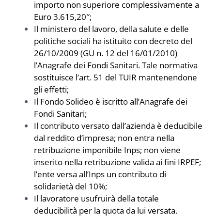
importo non superiore complessivamente a
NEWS
Euro 3.615,20″;
Il ministero del lavoro, della salute e delle
INIZIATIVE
politiche sociali ha istituito con decreto del
26/10/2009 (GU n. 12 del 16/01/2010)
l’Anagrafe dei Fondi Sanitari. Tale normativa
CONTATTI
sostituisce l’art. 51 del TUIR mantenendone
gli effetti;
Il Fondo Solideo è iscritto all’Anagrafe dei
AREA RISERVATA BENEFICIARI
Fondi Sanitari;
Il contributo versato dall’azienda è deducibile
AREA RISERVATA AZIENDE
dal reddito d’impresa; non entra nella
retribuzione imponibile Inps; non viene
inserito nella retribuzione valida ai fini IRPEF;
l’ente versa all’Inps un contributo di
solidarietà del 10%;
Il lavoratore usufruirà della totale
deducibilità per la quota da lui versata.