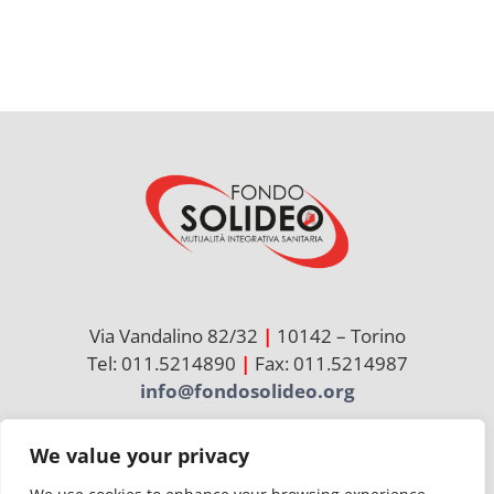
Via Vandalino 82/32
|
10142 – Torino
Tel: 011.5214890
|
Fax: 011.5214987
info@fondosolideo.org
We value your privacy
Cerca
per: