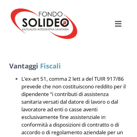
Salta
al
contenuto
Toggle
Navigati
HOME
MUTUALITÀ SANITARIA
Vantaggi
Fiscali
L’ex-art 51, comma 2 lett a del TUIR 917/86
FONDO SOLIDEO
prevede che non costituiscono reddito per il
dipendente “i contributi di assistenza
BENEFICIARI
sanitaria versati dal datore di lavoro o dal
lavoratore ad enti o casse aventi
esclusivamente fine assistenziale in
PIANI ASSISTENZIALI
conformità a disposizioni di contratto o di
accordo o di regolamento aziendale per un