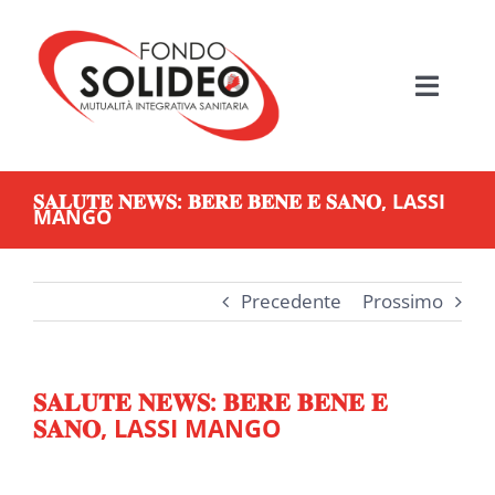
Salta
al
contenuto
Toggle
Navigati
HOME
𝐒𝐀𝐋𝐔𝐓𝐄 𝐍𝐄𝐖𝐒: 𝐁𝐄𝐑𝐄 𝐁𝐄𝐍𝐄 𝐄 𝐒𝐀𝐍𝐎, LASSI
MANGO
MUTUALITÀ SANITARIA
FONDO SOLIDEO
Precedente
Prossimo
BENEFICIARI
𝐒𝐀𝐋𝐔𝐓𝐄 𝐍𝐄𝐖𝐒: 𝐁𝐄𝐑𝐄 𝐁𝐄𝐍𝐄 𝐄
𝐒𝐀𝐍𝐎, LASSI MANGO
PIANI ASSISTENZIALI