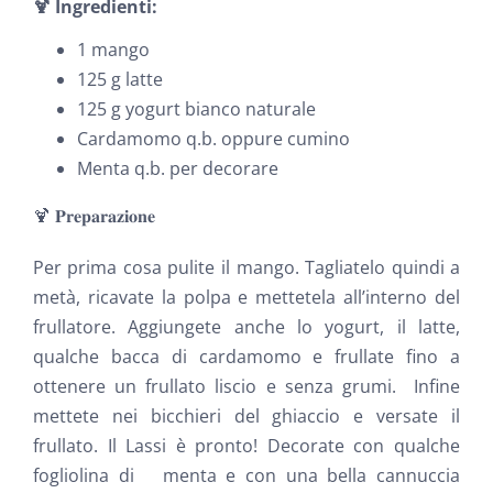
🍹
Ingredienti
:
1 mango
125 g latte
125 g yogurt bianco naturale
Cardamomo q.b. oppure cumino
Menta q.b. per decorare
🍹 𝐏𝐫𝐞𝐩𝐚𝐫𝐚𝐳𝐢𝐨𝐧𝐞
Per prima cosa pulite il mango. Tagliatelo quindi a
metà, ricavate la polpa e mettetela all’interno del
frullatore. Aggiungete anche lo yogurt, il latte,
qualche bacca di cardamomo e frullate fino a
ottenere un frullato liscio e senza grumi. Infine
mettete nei bicchieri del ghiaccio e versate il
frullato. Il Lassi è pronto! Decorate con qualche
fogliolina di menta e con una bella cannuccia