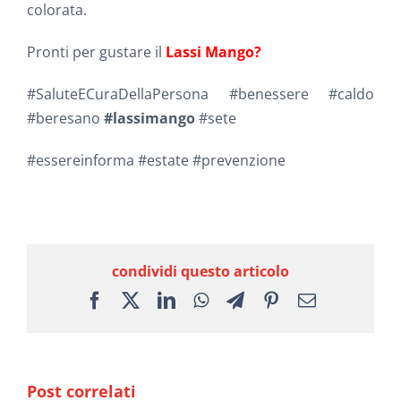
colorata.
Pronti per gustare il
Lassi Mango?
#SaluteECuraDellaPersona
#benessere
#caldo
#beresano
#lassimango
#sete
#essereinforma
#estate
#prevenzione
condividi questo articolo
Facebook
X
LinkedIn
WhatsApp
Telegram
Pinterest
Email
Post correlati