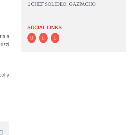
CHEF SOLIDEO: GAZPACHO
SOCIAL LINKS
rla a
pezzi
polla
ram
nterest
Email