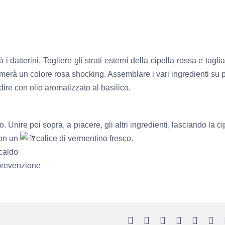
 i datterini. Togliere gli strati esterni della cipolla rossa e taglia
merà un colore rosa shocking. Assemblare i vari ingredienti su 
re con olio aromatizzato al basilico.
Unire poi sopra, a piacere, gli altri ingredienti, lasciando la ci
con un
calice di vermentino fresco.
caldo
prevenzione
Facebook
X
LinkedIn
WhatsApp
Teleg
Pi