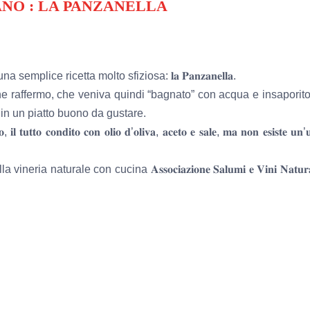
E SANO : LA PANZANELLA
lice ricetta molto sfiziosa: 𝐥𝐚 𝐏𝐚𝐧𝐳𝐚𝐧𝐞𝐥𝐥𝐚.
ne raffermo, che veniva quindi “bagnato” con acqua e insaporit
o in un piatto buono da gustare.
, 𝐢𝐥 𝐭𝐮𝐭𝐭𝐨 𝐜𝐨𝐧𝐝𝐢𝐭𝐨 𝐜𝐨𝐧 𝐨𝐥𝐢𝐨 𝐝’𝐨𝐥𝐢𝐯𝐚, 𝐚𝐜𝐞𝐭𝐨 𝐞 𝐬𝐚𝐥𝐞, 𝐦𝐚 𝐧𝐨𝐧 𝐞𝐬𝐢𝐬𝐭𝐞 𝐮𝐧’
 vineria naturale con cucina 𝐀𝐬𝐬𝐨𝐜𝐢𝐚𝐳𝐢𝐨𝐧𝐞 𝐒𝐚𝐥𝐮𝐦𝐢 𝐞 𝐕𝐢𝐧𝐢 𝐍𝐚𝐭𝐮𝐫𝐚