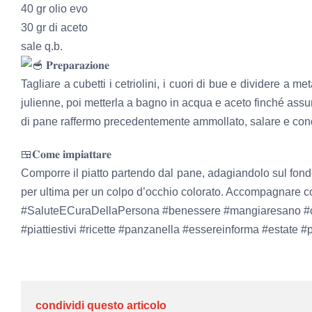
40 gr olio evo
30 gr di aceto
sale q.b.
𝐏𝐫𝐞𝐩𝐚𝐫𝐚𝐳𝐢𝐨𝐧𝐞
Tagliare a cubetti i cetriolini, i cuori di bue e dividere a metà
julienne, poi metterla a bagno in acqua e aceto finché assu
di pane raffermo precedentemente ammollato, salare e condi
🍱𝐂𝐨𝐦𝐞 𝐢𝐦𝐩𝐢𝐚𝐭𝐭𝐚𝐫𝐞
Comporre il piatto partendo dal pane, adagiandolo sul fondo. 
per ultima per un colpo d’occhio colorato. Accompagnare 
#SaluteECuraDellaPersona
#benessere
#mangiaresano
#
#piattiestivi
#ricette
#panzanella
#essereinforma
#estate
#
condividi questo articolo