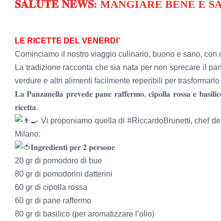
immagine
𝐒𝐀𝐋𝐔𝐓𝐄 𝐍𝐄𝐖𝐒: MANGIARE BENE 
LE RICETTE DEL VENERDI’
Cominciamo il nostro viaggio culinario, buono e sano, con una semp
La tradizione racconta che sia nata per non sprecare il pa
verdure e altri alimenti facilmente reperibili per trasformarl
𝐋𝐚 𝐏𝐚𝐧𝐳𝐚𝐧𝐞𝐥𝐥𝐚 𝐩𝐫𝐞𝐯𝐞𝐝𝐞 𝐩𝐚𝐧𝐞 𝐫𝐚𝐟𝐟𝐞𝐫𝐦𝐨, 𝐜𝐢𝐩𝐨𝐥𝐥𝐚 𝐫𝐨𝐬𝐬𝐚 𝐞 𝐛𝐚𝐬𝐢𝐥𝐢𝐜
𝐫𝐢𝐜𝐞𝐭𝐭𝐚.
Vi proponiamo quella di
#RiccardoBrunetti
, chef della
Milano:
𝐈𝐧𝐠𝐫𝐞𝐝𝐢𝐞𝐧𝐭𝐢 𝐩𝐞𝐫 𝟐 𝐩𝐞𝐫𝐬𝐨𝐧𝐞
20 gr di pomodoro di bue
80 gr di pomodorini datterini
60 gr di cipolla rossa
60 gr di pane raffermo
80 gr di basilico (per aromatizzare l’olio)