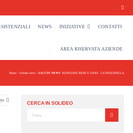
SSISTENZIALI
NEWS
INIZIATIVE
CONTATTI
AREA RISERVATA AZIENDE
Home
Solideo news
𝐒𝐀𝐋𝐔𝐓𝐄 𝐍𝐄𝐖𝐒: MANGIARE BENE E SANO : LA PANZANELLA
mo
CERCA IN SOLIDEO
Cerca
per: