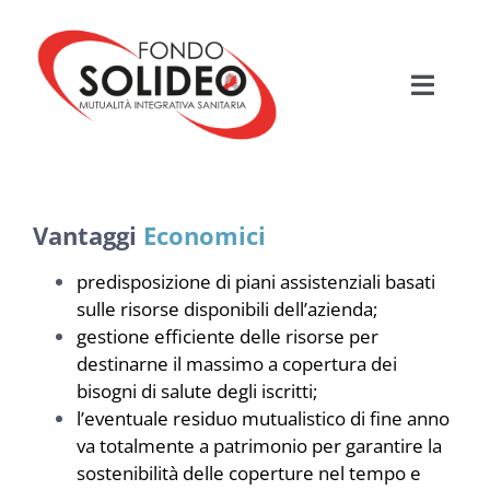
Salta
al
contenuto
Toggle
Navigati
HOME
MUTUALITÀ SANITARIA
Vantaggi
Economici
predisposizione di piani assistenziali basati
FONDO SOLIDEO
sulle risorse disponibili dell’azienda;
gestione efficiente delle risorse per
BENEFICIARI
destinarne il massimo a copertura dei
bisogni di salute degli iscritti;
l’eventuale residuo mutualistico di fine anno
PIANI ASSISTENZIALI
va totalmente a patrimonio per garantire la
sostenibilità delle coperture nel tempo e