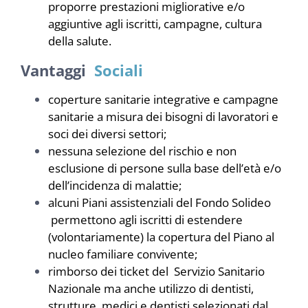
proporre prestazioni migliorative e/o
NEWS
aggiuntive agli iscritti, campagne, cultura
della salute.
INIZIATIVE
Vantaggi
Sociali
coperture sanitarie integrative e campagne
CONTATTI
sanitarie a misura dei bisogni di lavoratori e
soci dei diversi settori;
AREA RISERVATA BENEFICIARI
nessuna selezione del rischio e non
esclusione di persone sulla base dell’età e/o
dell’incidenza di malattie;
AREA RISERVATA AZIENDE
alcuni Piani assistenziali del Fondo Solideo
permettono agli iscritti di estendere
(volontariamente) la copertura del Piano al
nucleo familiare convivente;
rimborso dei ticket del Servizio Sanitario
Nazionale ma anche utilizzo di dentisti,
strutture, medici e dentisti selezionati dal