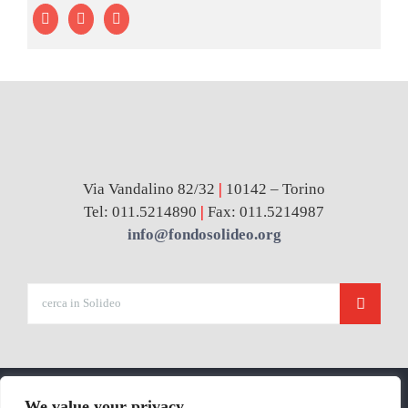
Via Vandalino 82/32
|
10142 – Torino
Tel: 011.5214890
|
Fax: 011.5214987
info@fondosolideo.org
Cerca
per:
We value your privacy
© Copyright 2026 | Solideo | CF 97736860012