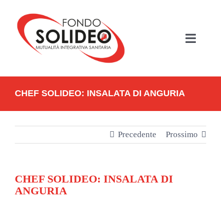
Salta
al
contenuto
Toggle
Navigati
HOME
CHEF SOLIDEO: INSALATA DI ANGURIA
MUTUALITÀ SANITARIA
FONDO SOLIDEO
Precedente
Prossimo
BENEFICIARI
CHEF SOLIDEO: INSALATA DI
ANGURIA
PIANI ASSISTENZIALI