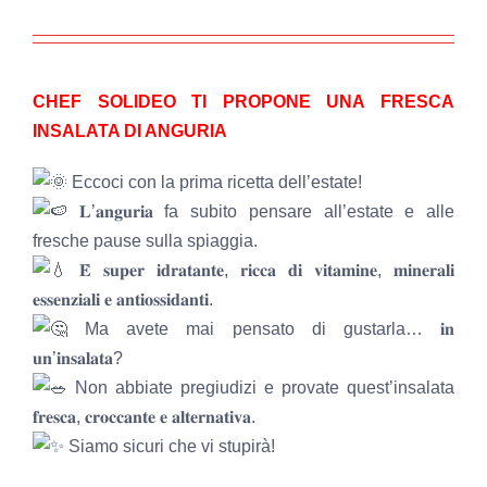
NEWS
INIZIATIVE
CHEF SOLIDEO TI PROPONE UNA FRESCA
INSALATA DI ANGURIA
CONTATTI
Eccoci con la prima ricetta dell’estate!
𝐋’𝐚𝐧𝐠𝐮𝐫𝐢𝐚 fa subito pensare all’estate e alle
AREA RISERVATA BENEFICIARI
fresche pause sulla spiaggia.
𝐄̀ 𝐬𝐮𝐩𝐞𝐫 𝐢𝐝𝐫𝐚𝐭𝐚𝐧𝐭𝐞, 𝐫𝐢𝐜𝐜𝐚 𝐝𝐢 𝐯𝐢𝐭𝐚𝐦𝐢𝐧𝐞, 𝐦𝐢𝐧𝐞𝐫𝐚𝐥𝐢
𝐞𝐬𝐬𝐞𝐧𝐳𝐢𝐚𝐥𝐢 𝐞 𝐚𝐧𝐭𝐢𝐨𝐬𝐬𝐢𝐝𝐚𝐧𝐭𝐢.
AREA RISERVATA AZIENDE
Ma avete mai pensato di gustarla… 𝐢𝐧
𝐮𝐧’𝐢𝐧𝐬𝐚𝐥𝐚𝐭𝐚?
Non abbiate pregiudizi e provate quest’insalata
𝐟𝐫𝐞𝐬𝐜𝐚, 𝐜𝐫𝐨𝐜𝐜𝐚𝐧𝐭𝐞 𝐞 𝐚𝐥𝐭𝐞𝐫𝐧𝐚𝐭𝐢𝐯𝐚.
Siamo sicuri che vi stupirà!