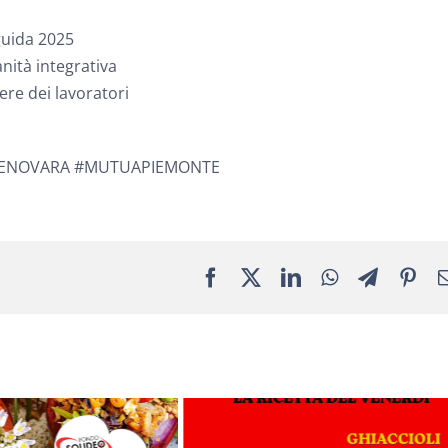
 guida 2025
nità integrativa
ere dei lavoratori
UENOVARA #MUTUAPIEMONTE
Facebook
X
LinkedIn
WhatsApp
Telegra
Pin