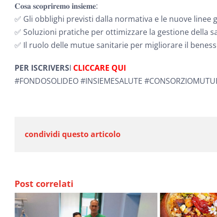
𝐂𝐨𝐬𝐚 𝐬𝐜𝐨𝐩𝐫𝐢𝐫𝐞𝐦𝐨 𝐢𝐧𝐬𝐢𝐞𝐦𝐞:
✅ Gli obblighi previsti dalla normativa e le nuove linee
✅ Soluzioni pratiche per ottimizzare la gestione della sa
✅ Il ruolo delle mutue sanitarie per migliorare il beness
PER ISCRIVERS
I
CLICCARE QUI
#FONDOSOLIDEO #INSIEMESALUTE #CONSORZIOMUT
condividi questo articolo
Post correlati