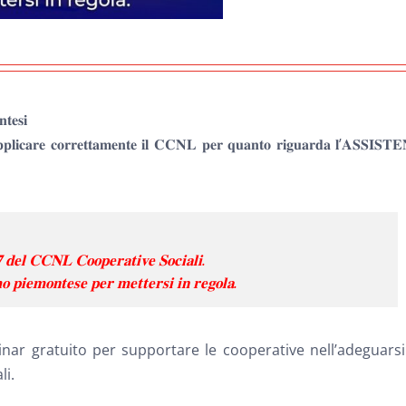
𝐭𝐞𝐬𝐢
𝐩𝐩𝐥𝐢𝐜𝐚𝐫𝐞 𝐜𝐨𝐫𝐫𝐞𝐭𝐭𝐚𝐦𝐞𝐧𝐭𝐞 𝐢𝐥 𝐂𝐂𝐍𝐋 𝐩𝐞𝐫 𝐪𝐮𝐚𝐧𝐭𝐨 𝐫𝐢𝐠𝐮𝐚𝐫𝐝𝐚 𝐥’𝐀𝐒𝐒𝐈𝐒𝐓
. 𝟖𝟕 𝐝𝐞𝐥 𝐂𝐂𝐍𝐋 𝐂𝐨𝐨𝐩𝐞𝐫𝐚𝐭𝐢𝐯𝐞 𝐒𝐨𝐜𝐢𝐚𝐥𝐢.
𝐨 𝐩𝐢𝐞𝐦𝐨𝐧𝐭𝐞𝐬𝐞 𝐩𝐞𝐫 𝐦𝐞𝐭𝐭𝐞𝐫𝐬𝐢 𝐢𝐧 𝐫𝐞𝐠𝐨𝐥𝐚.
con un webinar gratuito per supportare le cooperative nell’adeguarsi
li.