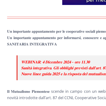
𝐔𝐧 𝐢𝐦𝐩𝐨𝐫𝐭𝐚𝐧𝐭𝐞 𝐚𝐩𝐩𝐮𝐧𝐭𝐚𝐦𝐞𝐧𝐭𝐨 𝐩𝐞𝐫 𝐥𝐞 𝐜𝐨𝐨𝐩𝐞𝐫𝐚𝐭𝐢𝐯𝐞 𝐬𝐨𝐜𝐢𝐚𝐥𝐢 𝐩𝐢𝐞𝐦𝐨
𝐔𝐧 𝐢𝐦𝐩𝐨𝐫𝐭𝐚𝐧𝐭𝐞 𝐚𝐩𝐩𝐮𝐧𝐭𝐚𝐦𝐞𝐧𝐭𝐨 𝐩𝐞𝐫 𝐢𝐧𝐟𝐨𝐫𝐦𝐚𝐫𝐬𝐢, 𝐜𝐨𝐧𝐨𝐬𝐜𝐞𝐫𝐞 𝐞 
𝐒𝐀𝐍𝐈𝐓𝐀𝐑𝐈𝐀 𝐈𝐍𝐓𝐄𝐆𝐑𝐀𝐓𝐈𝐕𝐀
𝐖𝐄𝐁𝐈𝐍𝐀𝐑: 𝟒 𝐃𝐢𝐜𝐞𝐦𝐛𝐫𝐞 𝟐𝟎𝟐𝟒 – 𝐨𝐫𝐞 𝟏𝟏.𝟑𝟎
𝐒𝐚𝐧𝐢𝐭𝐚̀ 𝐢𝐧𝐭𝐞𝐠𝐫𝐚𝐭𝐢𝐯𝐚. 𝐆𝐥𝐢 𝐨𝐛𝐛𝐥𝐢𝐠𝐡𝐢 𝐩𝐫𝐞𝐯𝐢𝐬𝐭𝐢 𝐝𝐚𝐥𝐥’𝐚𝐫𝐭
𝐍𝐮𝐨𝐯𝐞 𝐥𝐢𝐧𝐞𝐞 𝐠𝐮𝐢𝐝𝐚 𝟐𝟎𝟐𝟓 𝐞 𝐥𝐚 𝐫𝐢𝐬𝐩𝐨𝐬𝐭𝐚 𝐝𝐞𝐥 𝐦𝐮𝐭𝐮𝐚𝐥𝐢𝐬
𝐈𝐥 𝐌𝐮𝐭𝐮𝐚𝐥𝐢𝐬𝐦𝐨 𝐏𝐢𝐞𝐦𝐨𝐧𝐭𝐞𝐬𝐞 scende in campo 
novità introdotte dall’art. 87 del CCNL Cooperative Socia