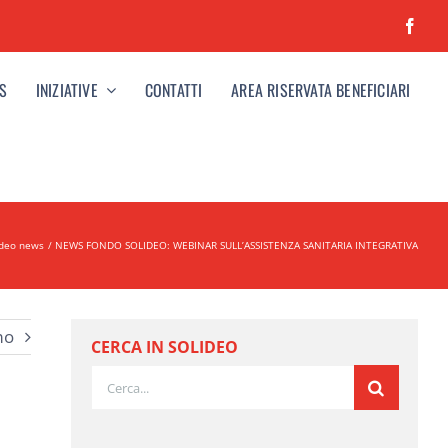
S
INIZIATIVE
CONTATTI
AREA RISERVATA BENEFICIARI
ideo news
NEWS FONDO SOLIDEO: WEBINAR SULL’ASSISTENZA SANITARIA INTEGRATIVA
mo
CERCA IN SOLIDEO
Cerca
per: