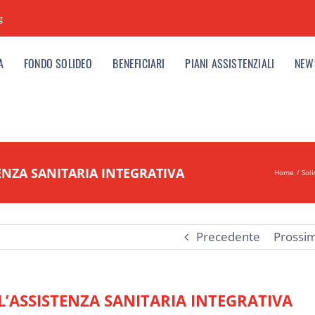
g
A
FONDO SOLIDEO
BENEFICIARI
PIANI ASSISTENZIALI
NEW
ENZA SANITARIA INTEGRATIVA
Home
Sol
Precedente
Prossi
’ASSISTENZA SANITARIA INTEGRATIVA