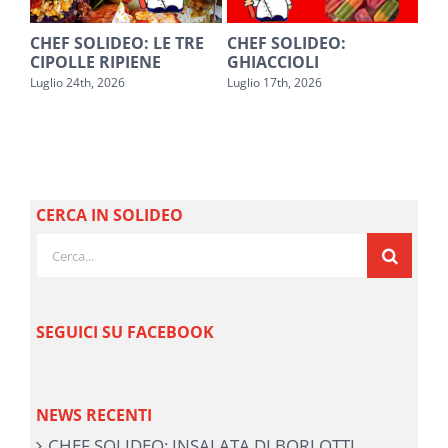
O
CHEF SOLIDEO: LE TRE
CHEF SOLIDEO:
SA
CIPOLLE RIPIENE
GHIACCIOLI
PE
Luglio 24th, 2026
Luglio 17th, 2026
Lugl
CERCA IN SOLIDEO
Cerca
per:
SEGUICI SU FACEBOOK
NEWS RECENTI
CHEF SOLIDEO: INSALATA DI BORLOTTI