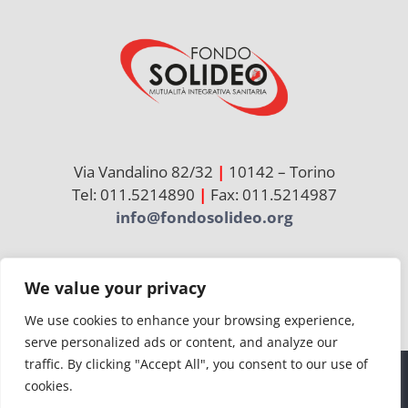
Via Vandalino 82/32
|
10142 – Torino
Tel: 011.5214890
|
Fax: 011.5214987
info@fondosolideo.org
Cerca
We value your privacy
per:
We use cookies to enhance your browsing experience,
serve personalized ads or content, and analyze our
traffic. By clicking "Accept All", you consent to our use of
cookies.
© Copyright 2026 | Solideo | CF 97736860012