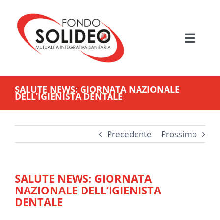
Salta
al
contenuto
Toggle
Navigati
HOME
SALUTE NEWS: GIORNATA NAZIONALE
DELL’IGIENISTA DENTALE
MUTUALITÀ SANITARIA
FONDO SOLIDEO
Precedente
Prossimo
BENEFICIARI
SALUTE NEWS: GIORNATA
NAZIONALE DELL’IGIENISTA
PIANI ASSISTENZIALI
DENTALE