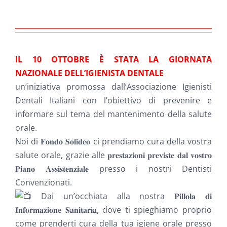
NEWS
INIZIATIVE
IL 10 OTTOBRE È STATA LA GIORNATA
NAZIONALE DELL’IGIENISTA DENTALE
CONTATTI
un’iniziativa promossa dall’Associazione Igienisti
Dentali Italiani con l’obiettivo di prevenire e
AREA RISERVATA BENEFICIARI
informare sul tema del mantenimento della salute
orale.
Noi di 𝐅𝐨𝐧𝐝𝐨 𝐒𝐨𝐥𝐢𝐝𝐞𝐨 ci prendiamo cura della vostra
AREA RISERVATA AZIENDE
salute orale, grazie alle 𝐩𝐫𝐞𝐬𝐭𝐚𝐳𝐢𝐨𝐧𝐢 𝐩𝐫𝐞𝐯𝐢𝐬𝐭𝐞 𝐝𝐚𝐥 𝐯𝐨𝐬𝐭𝐫𝐨
𝐏𝐢𝐚𝐧𝐨 𝐀𝐬𝐬𝐢𝐬𝐭𝐞𝐧𝐳𝐢𝐚𝐥𝐞 presso i nostri Dentisti
Convenzionati.
Dai un’occhiata alla nostra 𝐏𝐢𝐥𝐥𝐨𝐥𝐚 𝐝𝐢
𝐈𝐧𝐟𝐨𝐫𝐦𝐚𝐳𝐢𝐨𝐧𝐞 𝐒𝐚𝐧𝐢𝐭𝐚𝐫𝐢𝐚, dove ti spieghiamo proprio
come prenderti cura della tua igiene orale presso