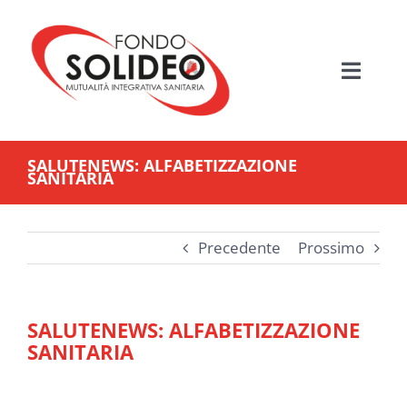
Salta
al
contenuto
Toggle
Navigati
HOME
SALUTENEWS: ALFABETIZZAZIONE
SANITARIA
MUTUALITÀ SANITARIA
FONDO SOLIDEO
Precedente
Prossimo
BENEFICIARI
SALUTENEWS: ALFABETIZZAZIONE
SANITARIA
PIANI ASSISTENZIALI