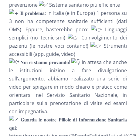
prevenzione
Sistema sanitario più efficiente
𝐈𝐥 𝐩𝐫𝐨𝐛𝐥𝐞𝐦𝐚: In Italia (e in Europa) 1 persona su
3 non ha competenze sanitarie sufficienti (dati
OMS). Eppure, basterebbe poco:
Linguaggi
semplici (no tecnicismi)
Coinvolgimento dei
pazienti (le nostre voci contano!)
Strumenti
accessibili (app, guide, video)
𝐍𝐨𝐢 𝐜𝐢 𝐬𝐭𝐢𝐚𝐦𝐨 𝐩𝐫𝐨𝐯𝐚𝐧𝐝𝐨!
In attesa che anche
le istituzioni inizino a fare divulgazione
sull’argomento, abbiamo realizzato una serie di
video per spiegare in modo chiaro e pratico come
orientarsi nel Servizio Sanitario Nazionale, in
particolare sulla prenotazione di visite ed esami
con impegnativa.
𝐆𝐮𝐚𝐫𝐝𝐚 𝐥𝐞 𝐧𝐨𝐬𝐭𝐫𝐞 𝐏𝐢𝐥𝐥𝐨𝐥𝐞 𝐝𝐢 𝐈𝐧𝐟𝐨𝐫𝐦𝐚𝐳𝐢𝐨𝐧𝐞 𝐒𝐚𝐧𝐢𝐭𝐚𝐫𝐢𝐚
𝐪𝐮𝐢:
https://www.youtube.com/@FondoSolideoMutualit%C3%