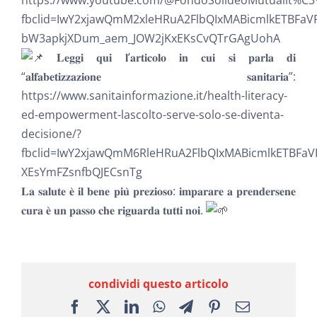
fbclid=IwY2xjawQmM2xleHRuA2FlbQIxMABicmlkETBF
bW3apkjXDum_aem_JOW2jKxEKsCvQTrGAgUohA
𝐋𝐞𝐠𝐠𝐢 𝐪𝐮𝐢 𝐥’𝐚𝐫𝐭𝐢𝐜𝐨𝐥𝐨 𝐢𝐧 𝐜𝐮𝐢 𝐬𝐢 𝐩𝐚𝐫𝐥𝐚 𝐝𝐢
“𝐚𝐥𝐟𝐚𝐛𝐞𝐭𝐢𝐳𝐳𝐚𝐳𝐢𝐨𝐧𝐞 𝐬𝐚𝐧𝐢𝐭𝐚𝐫𝐢𝐚”:
https://www.sanitainformazione.it/health-literacy-
ed-empowerment-lascolto-serve-solo-se-diventa-
decisione/?
fbclid=IwY2xjawQmM6RleHRuA2FlbQIxMABicmlkETBF
XEsYmFZsnfbQJECsnTg
𝐋𝐚 𝐬𝐚𝐥𝐮𝐭𝐞 𝐞̀ 𝐢𝐥 𝐛𝐞𝐧𝐞 𝐩𝐢𝐮̀ 𝐩𝐫𝐞𝐳𝐢𝐨𝐬𝐨: 𝐢𝐦𝐩𝐚𝐫𝐚𝐫𝐞 𝐚 𝐩𝐫𝐞𝐧𝐝𝐞𝐫𝐬𝐞𝐧𝐞
𝐜𝐮𝐫𝐚 𝐞̀ 𝐮𝐧 𝐩𝐚𝐬𝐬𝐨 𝐜𝐡𝐞 𝐫𝐢𝐠𝐮𝐚𝐫𝐝𝐚 𝐭𝐮𝐭𝐭𝐢 𝐧𝐨𝐢.
condividi questo articolo
Facebook
X
LinkedIn
WhatsApp
Telegram
Pinterest
Email