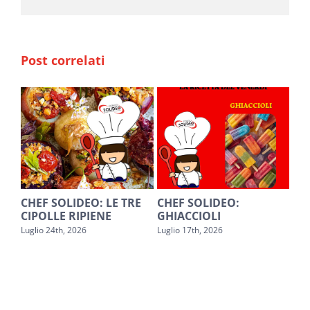
Post correlati
O
CHEF SOLIDEO: LE TRE
CHEF SOLIDEO:
SA
CIPOLLE RIPIENE
GHIACCIOLI
PE
Luglio 24th, 2026
Luglio 17th, 2026
Lugl