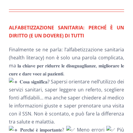
NEWS
INIZIATIVE
ALFABETIZZAZIONE SANITARIA: PERCHÉ È UN
DIRITTO (E UN DOVERE) DI TUTTI
CONTATTI
Finalmente se ne parla: l’alfabetizzazione sanitaria
(health literacy) non è solo una parola complicata,
AREA RISERVATA BENEFICIARI
ma 𝐥𝐚 𝐜𝐡𝐢𝐚𝐯𝐞 𝐩𝐞𝐫 𝐫𝐢𝐝𝐮𝐫𝐫𝐞 𝐥𝐞 𝐝𝐢𝐬𝐮𝐠𝐮𝐚𝐠𝐥𝐢𝐚𝐧𝐳𝐞, 𝐦𝐢𝐠𝐥𝐢𝐨𝐫𝐚𝐫𝐞 𝐥𝐞
𝐜𝐮𝐫𝐞 𝐞 𝐝𝐚𝐫𝐞 𝐯𝐨𝐜𝐞 𝐚𝐢 𝐩𝐚𝐳𝐢𝐞𝐧𝐭𝐢.
𝐂𝐨𝐬𝐚 𝐬𝐢𝐠𝐧𝐢𝐟𝐢𝐜𝐚? Sapersi orientare nell’utilizzo dei
AREA RISERVATA AZIENDE
servizi sanitari, saper leggere un referto, scegliere
fonti affidabili… ma anche saper chiedere al medico
le informazioni giuste e saper prenotare una visita
con il SSN. Non è scontato, e può fare la differenza
tra salute e malattia.
𝐏𝐞𝐫𝐜𝐡𝐞́ 𝐞̀ 𝐢𝐦𝐩𝐨𝐫𝐭𝐚𝐧𝐭𝐞?
Meno errori
Più