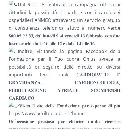
Dal 9 al 15 febbraio la campagna offrirà ai
cittadini la possibilità di parlare con i cardiologi
ospedalieri ANMCO attraverso un servizio gratuito
di consulenza telefonica, attivo al numero verde
𝟖𝟎𝟎 𝟎𝟓 𝟐𝟐 𝟑𝟑, 𝐝𝐚𝐥 𝐥𝐮𝐧𝐞𝐝𝐢̀ 𝟗 𝐚𝐥 𝐯𝐞𝐧𝐞𝐫𝐝𝐢̀ 𝟏𝟑 𝐟𝐞𝐛𝐛𝐫𝐚𝐢𝐨, 𝐜𝐨𝐧 𝐝𝐮𝐞
𝐟𝐚𝐬𝐜𝐞 𝐨𝐫𝐚𝐫𝐢𝐞: 𝐝𝐚𝐥𝐥𝐞 𝟏𝟎 𝐚𝐥𝐥𝐞 𝟏𝟐 𝐞 𝐝𝐚𝐥𝐥𝐞 𝟏𝟒 𝐚𝐥𝐥𝐞 𝟏𝟔
Inoltre, visitando la pagina Facebook della
Fondazione per il Tuo cuore Onlus
avrete la
possibilità di seguire delle dirette su diversi
importanti temi quali 𝐂𝐀𝐑𝐃𝐈𝐎𝐏𝐀𝐓𝐈𝐄 𝐄
𝐆𝐑𝐀𝐕𝐈𝐃𝐀𝐍𝐙𝐀, 𝐂𝐀𝐑𝐃𝐈𝐎𝐍𝐂𝐎𝐋𝐎𝐆𝐈𝐀,
𝐅𝐈𝐁𝐑𝐈𝐋𝐋𝐀𝐙𝐈𝐎𝐍𝐄 𝐀𝐓𝐑𝐈𝐀𝐋𝐄, 𝐒𝐂𝐎𝐌𝐏𝐄𝐍𝐒𝐎
𝐂𝐀𝐑𝐃𝐈𝐀𝐂𝐎.
𝐕𝐢𝐬𝐢𝐭𝐚 𝐢𝐥 𝐬𝐢𝐭𝐨 𝐝𝐞𝐥𝐥𝐚 𝐅𝐨𝐧𝐝𝐚𝐳𝐢𝐨𝐧𝐞 𝐩𝐞𝐫 𝐬𝐚𝐩𝐞𝐫𝐧𝐞 𝐝𝐢 𝐩𝐢𝐮̀
https://www.periltuocuore.it/home
𝐔𝐧’𝐨𝐜𝐜𝐚𝐬𝐢𝐨𝐧𝐞 𝐩𝐫𝐞𝐳𝐢𝐨𝐬𝐚 𝐩𝐞𝐫 𝐜𝐡𝐢𝐚𝐫𝐢𝐫𝐞 𝐝𝐮𝐛𝐛𝐢, 𝐫𝐢𝐜𝐞𝐯𝐞𝐫𝐞
𝐢𝐧𝐝𝐢𝐜𝐚𝐳𝐢𝐨𝐧𝐢 𝐬𝐮𝐢 𝐩𝐫𝐢𝐧𝐜𝐢𝐩𝐚𝐥𝐢 𝐟𝐚𝐭𝐭𝐨𝐫𝐢 𝐝𝐢 𝐫𝐢𝐬𝐜𝐡𝐢𝐨 𝐞 𝐜𝐨𝐦𝐩𝐫𝐞𝐧𝐝𝐞𝐫𝐞