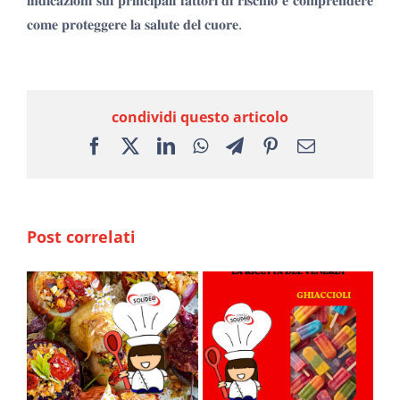
𝐜𝐨𝐦𝐞 𝐩𝐫𝐨𝐭𝐞𝐠𝐠𝐞𝐫𝐞 𝐥𝐚 𝐬𝐚𝐥𝐮𝐭𝐞 𝐝𝐞𝐥 𝐜𝐮𝐨𝐫𝐞.
condividi questo articolo
Facebook
X
LinkedIn
WhatsApp
Telegram
Pinterest
Email
Post correlati