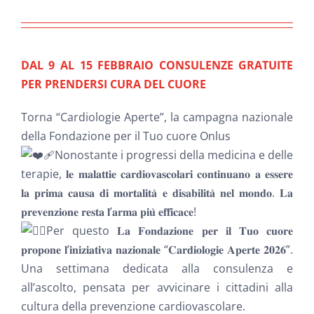
NEWS
INIZIATIVE
DAL 9 AL 15 FEBBRAIO CONSULENZE GRATUITE
PER PRENDERSI CURA DEL CUORE
CONTATTI
Torna “Cardiologie Aperte”, la campagna nazionale
della
Fondazione per il Tuo cuore Onlus
AREA RISERVATA BENEFICIARI
Nonostante i progressi della medicina e delle
terapie, 𝐥𝐞 𝐦𝐚𝐥𝐚𝐭𝐭𝐢𝐞 𝐜𝐚𝐫𝐝𝐢𝐨𝐯𝐚𝐬𝐜𝐨𝐥𝐚𝐫𝐢 𝐜𝐨𝐧𝐭𝐢𝐧𝐮𝐚𝐧𝐨 𝐚 𝐞𝐬𝐬𝐞𝐫𝐞
𝐥𝐚 𝐩𝐫𝐢𝐦𝐚 𝐜𝐚𝐮𝐬𝐚 𝐝𝐢 𝐦𝐨𝐫𝐭𝐚𝐥𝐢𝐭𝐚̀ 𝐞 𝐝𝐢𝐬𝐚𝐛𝐢𝐥𝐢𝐭𝐚̀ 𝐧𝐞𝐥 𝐦𝐨𝐧𝐝𝐨. 𝐋𝐚
AREA RISERVATA AZIENDE
𝐩𝐫𝐞𝐯𝐞𝐧𝐳𝐢𝐨𝐧𝐞 𝐫𝐞𝐬𝐭𝐚 𝐥’𝐚𝐫𝐦𝐚 𝐩𝐢𝐮̀ 𝐞𝐟𝐟𝐢𝐜𝐚𝐜𝐞!
Per questo 𝐋𝐚 𝐅𝐨𝐧𝐝𝐚𝐳𝐢𝐨𝐧𝐞 𝐩𝐞𝐫 𝐢𝐥 𝐓𝐮𝐨 𝐜𝐮𝐨𝐫𝐞
𝐩𝐫𝐨𝐩𝐨𝐧𝐞 𝐥’𝐢𝐧𝐢𝐳𝐢𝐚𝐭𝐢𝐯𝐚 𝐧𝐚𝐳𝐢𝐨𝐧𝐚𝐥𝐞 “𝐂𝐚𝐫𝐝𝐢𝐨𝐥𝐨𝐠𝐢𝐞 𝐀𝐩𝐞𝐫𝐭𝐞 𝟐𝟎𝟐𝟔”.
Una settimana dedicata alla consulenza e
all’ascolto, pensata per avvicinare i cittadini alla
cultura della prevenzione cardiovascolare.