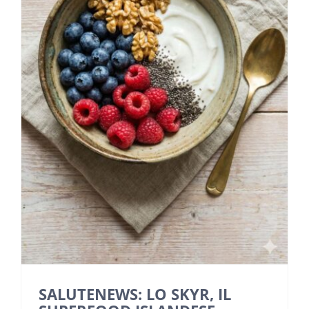
NEWS
INIZIATIVE
CONTATTI
AREA RISERVATA BENEFICIARI
AREA RISERVATA AZIENDE
SALUTENEWS: LO SKYR, IL