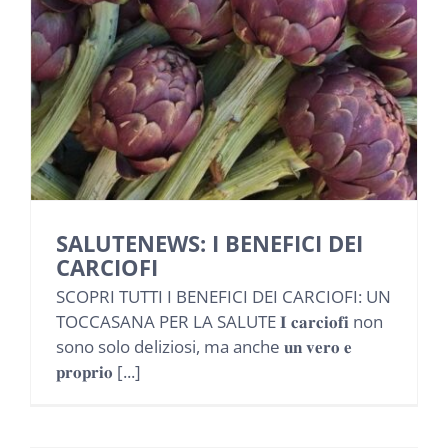
SALUTENEWS: I BENEFICI DEI
CARCIOFI
SCOPRI TUTTI I BENEFICI DEI CARCIOFI: UN
TOCCASANA PER LA SALUTE 𝐈 𝐜𝐚𝐫𝐜𝐢𝐨𝐟𝐢 non
sono solo deliziosi, ma anche 𝐮𝐧 𝐯𝐞𝐫𝐨 𝐞
𝐩𝐫𝐨𝐩𝐫𝐢𝐨 [...]