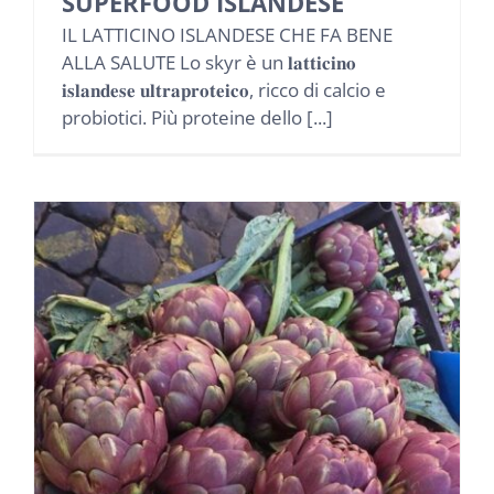
SUPERFOOD ISLANDESE
IL LATTICINO ISLANDESE CHE FA BENE
ALLA SALUTE Lo skyr è un 𝐥𝐚𝐭𝐭𝐢𝐜𝐢𝐧𝐨
𝐢𝐬𝐥𝐚𝐧𝐝𝐞𝐬𝐞 𝐮𝐥𝐭𝐫𝐚𝐩𝐫𝐨𝐭𝐞𝐢𝐜𝐨, ricco di calcio e
probiotici. Più proteine dello [...]