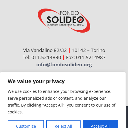
Via Vandalino 82/32
|
10142 – Torino
Tel: 011.5214890
|
Fax: 011.5214987
info@fondosolideo.org
We value your privacy
Cerca
per:
We use cookies to enhance your browsing experience,
serve personalized ads or content, and analyze our
traffic. By clicking "Accept All", you consent to our use of
cookies.
© Copyright 2026 | Solideo | CF 97736860012
Customize
Reject All
Accept All