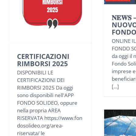
𝐍𝐄𝐖𝐒
NUOVO
FONDO
ONLINE I
FONDO SO
CERTIFICAZIONI
da oggi il 
RIMBORSI 2025
Fondo Soli
imprese e a
DISPONIBILI LE
beneficiari
CERTIFICAZIONI DEI
[...]
RIMBORSI 2025 Da oggi
sono disponibili nell'APP
FONDO SOLIDEO, oppure
nella propria AREA
RISERVATA https://www.fon
dosolideo.org/area-
riservata/ le