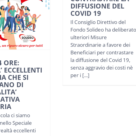
DIFFUSIONE DEL
COVID 19
Il Consiglio Direttivo del
Fondo Solideo ha deliberat
ulteriori Misure
Straordinarie a favore dei
Beneficiari per contrastare
la diffusione del Covid 19,
4 ORE:
senza aggravio dei costi nè
’ ECCELLENTI
per i [...]
IA CHE SI
ANO DI
LITA’
ATIVA
RIA
icola ci siamo
nello Speciale
realtà eccellenti