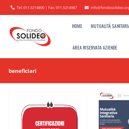
Salta
Tel: 011.5214890 | Fax: 011.5214987
info@fondosolideo.or
al
contenuto
HOME
MUTUALITÀ SANITARI
AREA RISERVATA AZIENDE
beneficiari