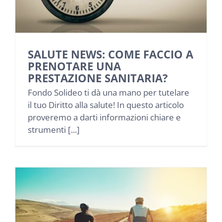
NEWS
INIZIATIVE
SALUTE NEWS: COME FACCIO A
PRENOTARE UNA
CONTATTI
PRESTAZIONE SANITARIA?
Fondo Solideo ti dà una mano per tutelare
il tuo Diritto alla salute! In questo articolo
AREA RISERVATA BENEFICIARI
proveremo a darti informazioni chiare e
strumenti [...]
AREA RISERVATA AZIENDE