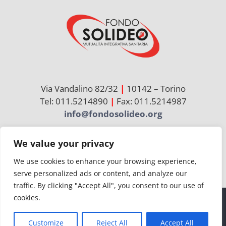
Via Vandalino 82/32
|
10142 – Torino
Tel: 011.5214890
|
Fax: 011.5214987
info@fondosolideo.org
We value your privacy
Cerca
per:
We use cookies to enhance your browsing experience,
serve personalized ads or content, and analyze our
traffic. By clicking "Accept All", you consent to our use of
cookies.
© Copyright 2026 | Solideo | CF 97736860012
Customize
Reject All
Accept All