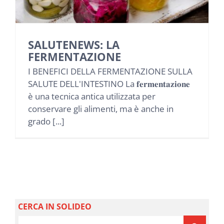
NEWS
INIZIATIVE
SALUTENEWS: LA
FERMENTAZIONE
I BENEFICI DELLA FERMENTAZIONE SULLA
CONTATTI
SALUTE DELL'INTESTINO La 𝐟𝐞𝐫𝐦𝐞𝐧𝐭𝐚𝐳𝐢𝐨𝐧𝐞
è una tecnica antica utilizzata per
AREA RISERVATA BENEFICIARI
conservare gli alimenti, ma è anche in
grado [...]
AREA RISERVATA AZIENDE
CERCA IN SOLIDEO
Cerca