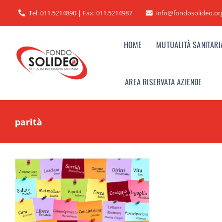
Salta
Tel: 011.5214890 | Fax: 011.5214987
info@fondosolideo.or
al
contenuto
HOME
MUTUALITÀ SANITARI
AREA RISERVATA AZIENDE
parità