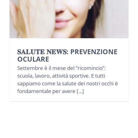
NEWS
INIZIATIVE
CONTATTI
𝐒𝐀𝐋𝐔𝐓𝐄 𝐍𝐄𝐖𝐒: PREVENZIONE
OCULARE
AREA RISERVATA BENEFICIARI
Settembre è il mese del “ricomincio”:
scuola, lavoro, attività sportive. E tutti
sappiamo come la salute dei nostri occhi è
AREA RISERVATA AZIENDE
fondamentale per avere [...]