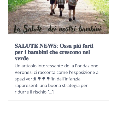
NEWS
INIZIATIVE
CONTATTI
𝐒𝐀𝐋𝐔𝐓𝐄 𝐍𝐄𝐖𝐒: 𝐎𝐬𝐬𝐚 𝐩𝐢𝐮̀ 𝐟𝐨𝐫𝐭𝐢
𝐩𝐞𝐫 𝐢 𝐛𝐚𝐦𝐛𝐢𝐧𝐢 𝐜𝐡𝐞 𝐜𝐫𝐞𝐬𝐜𝐨𝐧𝐨 𝐧𝐞𝐥
AREA RISERVATA BENEFICIARI
𝐯𝐞𝐫𝐝𝐞
Un articolo interessante della Fondazione
Veronesi ci racconta come l'esposizione a
AREA RISERVATA AZIENDE
spazi verdi 🌳🌳🌳fin dall'infanzia
rappresenti una buona strategia per
ridurre il rischio [...]