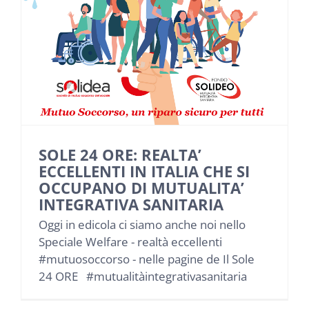
NEWS
INIZIATIVE
CONTATTI
AREA RISERVATA BENEFICIARI
SOLE 24 ORE: REALTA’
ECCELLENTI IN ITALIA CHE SI
OCCUPANO DI MUTUALITA’
AREA RISERVATA AZIENDE
INTEGRATIVA SANITARIA
Oggi in edicola ci siamo anche noi nello
Speciale Welfare - realtà eccellenti
#mutuosoccorso - nelle pagine de Il Sole
24 ORE #mutualitàintegrativasanitaria