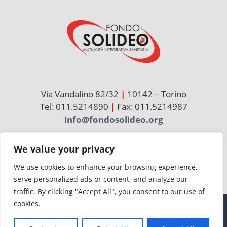
Via Vandalino 82/32
|
10142 – Torino
Tel: 011.5214890
|
Fax: 011.5214987
info@fondosolideo.org
We value your privacy
Cerca
per:
We use cookies to enhance your browsing experience,
serve personalized ads or content, and analyze our
traffic. By clicking "Accept All", you consent to our use of
cookies.
© Copyright 2026 | Solideo | CF 97736860012