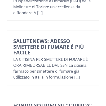
L’Ospedalizzazione a Domicilio (OAD) delle
NEWS
Molinette di Torino: un’eccellenza da
diffondere A [...]
INIZIATIVE
CONTATTI
SALUTENEWS: ADESSO
SMETTERE DI FUMARE È PIÙ
AREA RISERVATA BENEFICIARI
FACILE
LA CITISINA PER SMETTERE DI FUMARE È
ORA RIMBORSABILE DAL SSN La citisina,
AREA RISERVATA AZIENDE
farmaco per smettere di fumare già
utilizzato in Italia in formulazione [...]
FONDO SOLIDEO SU “L’UNICA”