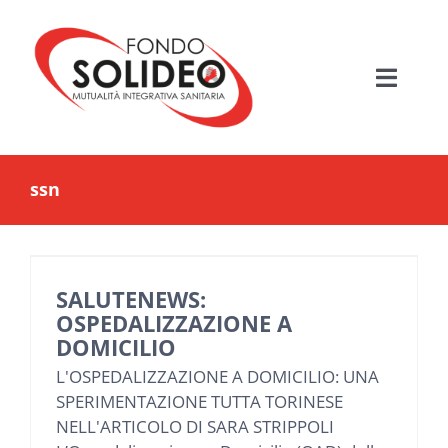
Salta
al
contenuto
Toggle
Navigati
HOME
ssn
MUTUALITÀ SANITARIA
FONDO SOLIDEO
SALUTENEWS:
OSPEDALIZZAZIONE A
BENEFICIARI
DOMICILIO
L'OSPEDALIZZAZIONE A DOMICILIO: UNA
PIANI ASSISTENZIALI
SPERIMENTAZIONE TUTTA TORINESE
NELL'ARTICOLO DI SARA STRIPPOLI