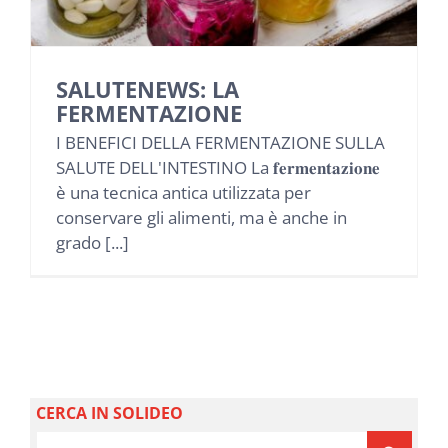
NEWS
INIZIATIVE
SALUTENEWS: LA
FERMENTAZIONE
I BENEFICI DELLA FERMENTAZIONE SULLA
CONTATTI
SALUTE DELL'INTESTINO La 𝐟𝐞𝐫𝐦𝐞𝐧𝐭𝐚𝐳𝐢𝐨𝐧𝐞
è una tecnica antica utilizzata per
AREA RISERVATA BENEFICIARI
conservare gli alimenti, ma è anche in
grado [...]
AREA RISERVATA AZIENDE
CERCA IN SOLIDEO
Cerca