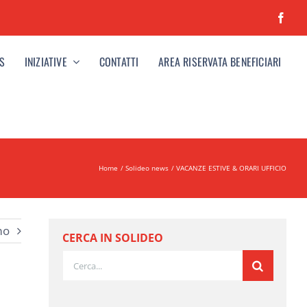
S
INIZIATIVE
CONTATTI
AREA RISERVATA BENEFICIARI
Home
Solideo news
VACANZE ESTIVE & ORARI UFFICIO
mo
CERCA IN SOLIDEO
Cerca
per: