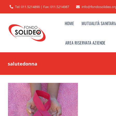
Salta
Tel: 011.5214890 | Fax: 011.5214987
info@fondosolideo.or
al
contenuto
HOME
MUTUALITÀ SANITARI
AREA RISERVATA AZIENDE
salutedonna