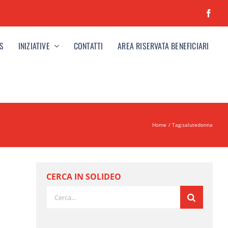
S
INIZIATIVE
CONTATTI
AREA RISERVATA BENEFICIARI
Home
Tag:
salutedonna
CERCA IN SOLIDEO
Cerca
per: