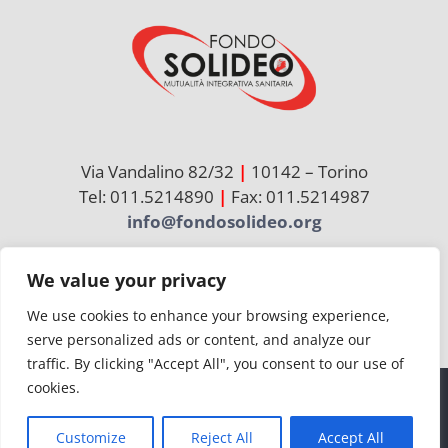
Via Vandalino 82/32
|
10142 – Torino
Tel: 011.5214890
|
Fax: 011.5214987
info@fondosolideo.org
We value your privacy
Cerca
per:
We use cookies to enhance your browsing experience,
serve personalized ads or content, and analyze our
traffic. By clicking "Accept All", you consent to our use of
cookies.
© Copyright 2026 | Solideo | CF 97736860012
Customize
Reject All
Accept All