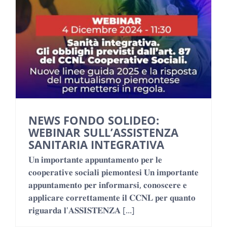
NEWS
INIZIATIVE
CONTATTI
AREA RISERVATA BENEFICIARI
NEWS FONDO SOLIDEO:
WEBINAR SULL’ASSISTENZA
AREA RISERVATA AZIENDE
SANITARIA INTEGRATIVA
𝐔𝐧 𝐢𝐦𝐩𝐨𝐫𝐭𝐚𝐧𝐭𝐞 𝐚𝐩𝐩𝐮𝐧𝐭𝐚𝐦𝐞𝐧𝐭𝐨 𝐩𝐞𝐫 𝐥𝐞
𝐜𝐨𝐨𝐩𝐞𝐫𝐚𝐭𝐢𝐯𝐞 𝐬𝐨𝐜𝐢𝐚𝐥𝐢 𝐩𝐢𝐞𝐦𝐨𝐧𝐭𝐞𝐬𝐢 𝐔𝐧 𝐢𝐦𝐩𝐨𝐫𝐭𝐚𝐧𝐭𝐞
𝐚𝐩𝐩𝐮𝐧𝐭𝐚𝐦𝐞𝐧𝐭𝐨 𝐩𝐞𝐫 𝐢𝐧𝐟𝐨𝐫𝐦𝐚𝐫𝐬𝐢, 𝐜𝐨𝐧𝐨𝐬𝐜𝐞𝐫𝐞 𝐞
𝐚𝐩𝐩𝐥𝐢𝐜𝐚𝐫𝐞 𝐜𝐨𝐫𝐫𝐞𝐭𝐭𝐚𝐦𝐞𝐧𝐭𝐞 𝐢𝐥 𝐂𝐂𝐍𝐋 𝐩𝐞𝐫 𝐪𝐮𝐚𝐧𝐭𝐨
𝐫𝐢𝐠𝐮𝐚𝐫𝐝𝐚 𝐥'𝐀𝐒𝐒𝐈𝐒𝐓𝐄𝐍𝐙𝐀 [...]