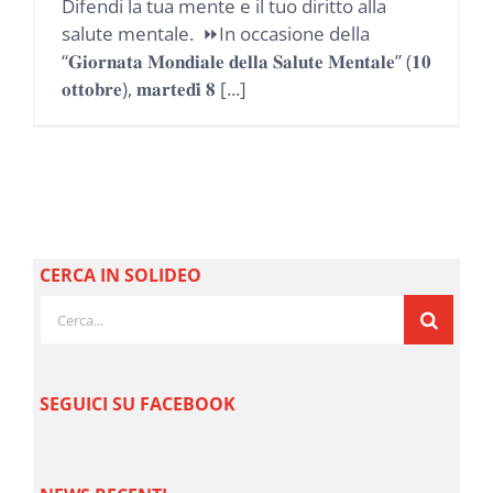
Difendi la tua mente e il tuo diritto alla
salute mentale. ⏩In occasione della
“𝐆𝐢𝐨𝐫𝐧𝐚𝐭𝐚 𝐌𝐨𝐧𝐝𝐢𝐚𝐥𝐞 𝐝𝐞𝐥𝐥𝐚 𝐒𝐚𝐥𝐮𝐭𝐞 𝐌𝐞𝐧𝐭𝐚𝐥𝐞” (𝟏𝟎
𝐨𝐭𝐭𝐨𝐛𝐫𝐞), 𝐦𝐚𝐫𝐭𝐞𝐝𝐢̀ 𝟖 [...]
CERCA IN SOLIDEO
Cerca
per:
SEGUICI SU FACEBOOK