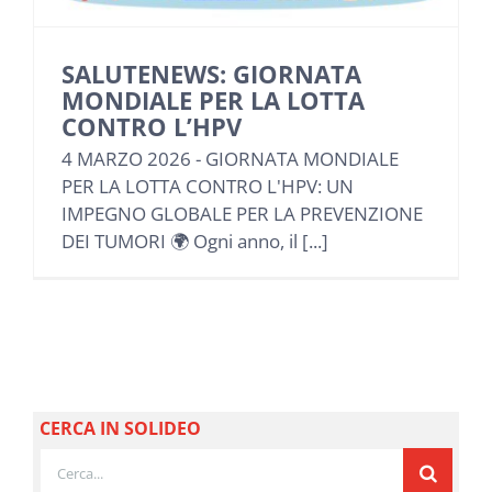
NEWS
SALUTENEWS: GIORNATA
INIZIATIVE
MONDIALE PER LA LOTTA
CONTRO L’HPV
4 MARZO 2026 - GIORNATA MONDIALE
CONTATTI
PER LA LOTTA CONTRO L'HPV: UN
IMPEGNO GLOBALE PER LA PREVENZIONE
AREA RISERVATA BENEFICIARI
DEI TUMORI 🌍 Ogni anno, il [...]
AREA RISERVATA AZIENDE
CERCA IN SOLIDEO
Cerca
per: