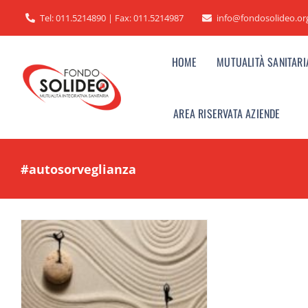
Salta
Tel: 011.5214890 | Fax: 011.5214987
info@fondosolideo.or
al
contenuto
HOME
MUTUALITÀ SANITARI
AREA RISERVATA AZIENDE
#autosorveglianza