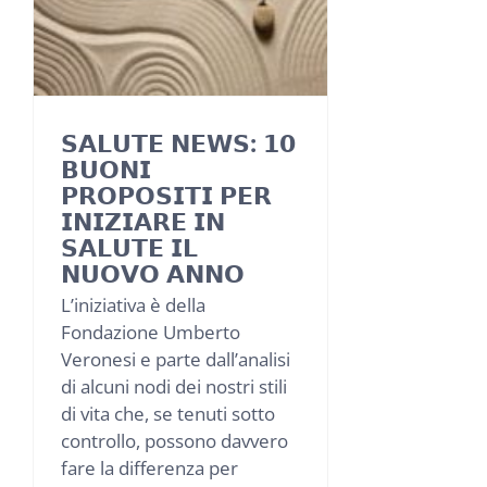
𝗦𝗔𝗟𝗨𝗧𝗘 𝗡𝗘𝗪𝗦: 𝟭𝟬
𝗕𝗨𝗢𝗡𝗜
𝗣𝗥𝗢𝗣𝗢𝗦𝗜𝗧𝗜 𝗣𝗘𝗥
𝗜𝗡𝗜𝗭𝗜𝗔𝗥𝗘 𝗜𝗡
𝗦𝗔𝗟𝗨𝗧𝗘 𝗜𝗟
𝗡𝗨𝗢𝗩𝗢 𝗔𝗡𝗡𝗢
L’iniziativa è della
Fondazione Umberto
Veronesi e parte dall’analisi
di alcuni nodi dei nostri stili
di vita che, se tenuti sotto
controllo, possono davvero
fare la differenza per