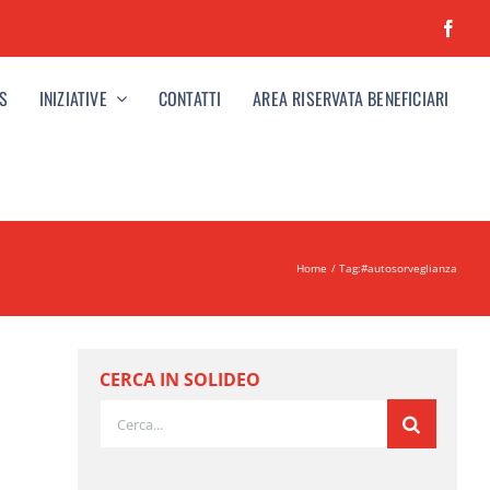
S
INIZIATIVE
CONTATTI
AREA RISERVATA BENEFICIARI
Home
Tag:
#autosorveglianza
CERCA IN SOLIDEO
Cerca
per: