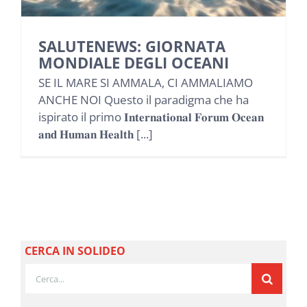
NEWS
SALUTENEWS: GIORNATA
INIZIATIVE
MONDIALE DEGLI OCEANI
SE IL MARE SI AMMALA, CI AMMALIAMO
ANCHE NOI Questo il paradigma che ha
CONTATTI
ispirato il primo 𝐈𝐧𝐭𝐞𝐫𝐧𝐚𝐭𝐢𝐨𝐧𝐚𝐥 𝐅𝐨𝐫𝐮𝐦 𝐎𝐜𝐞𝐚𝐧
𝐚𝐧𝐝 𝐇𝐮𝐦𝐚𝐧 𝐇𝐞𝐚𝐥𝐭𝐡 [...]
AREA RISERVATA BENEFICIARI
AREA RISERVATA AZIENDE
CERCA IN SOLIDEO
Cerca
per: