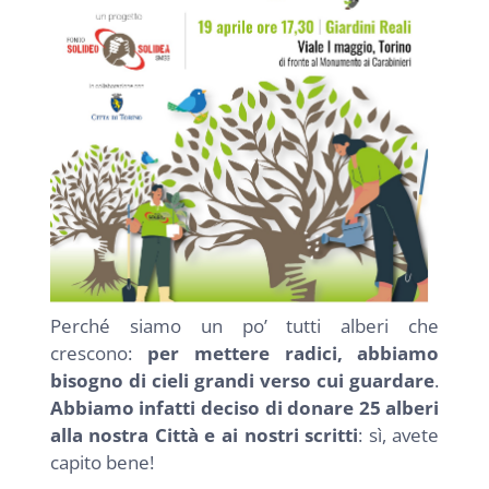
NEWS
INIZIATIVE
CONTATTI
AREA RISERVATA BENEFICIARI
AREA RISERVATA AZIENDE
Perché siamo un po’ tutti alberi che
crescono:
per mettere radici, abbiamo
bisogno di cieli grandi verso cui guardare
.
Abbiamo infatti deciso di donare 25 alberi
alla nostra Città e ai nostri scritti
: sì, avete
capito bene!