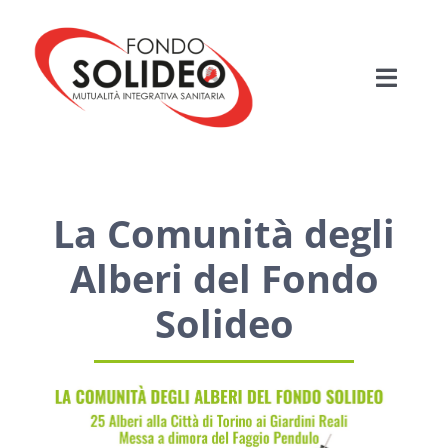
Salta
al
contenuto
Toggle
Navigati
HOME
MUTUALITÀ SANITARIA
La Comunità degli
Alberi del Fondo
FONDO SOLIDEO
Solideo
BENEFICIARI
PIANI ASSISTENZIALI