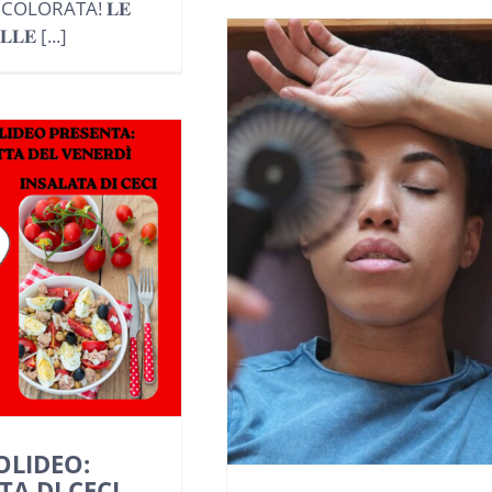
 COLORATA! 𝐋𝐄
𝐋𝐋𝐄 [...]
OLIDEO:
TA DI CECI