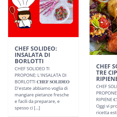
CHEF SOLIDEO:
INSALATA DI
BORLOTTI
CHEF S
CHEF SOLIDEO TI
TRE CI
PROPONE: L'INSALATA DI
RIPIEN
BORLOTTI 𝐂𝐇𝐄𝐅 𝐒𝐎𝐋𝐈𝐃𝐄𝐎
CHEF SOL
D'estate abbiamo voglia di
PROPONE:
mangiare pietanze fresche
RIPIENE 𝐂𝐇
e facili da preparare, e
Oggi vi p
spesso ci [...]
ricetta est