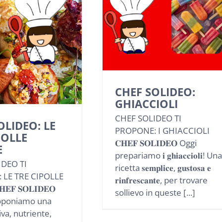
CHEF SOLIDEO:
GHIACCIOLI
CHEF SOLIDEO TI
OLIDEO: LE
PROPONE: I GHIACCIOLI
POLLE
𝐂𝐇𝐄𝐅 𝐒𝐎𝐋𝐈𝐃𝐄𝐎 Oggi
E
prepariamo 𝐢 𝐠𝐡𝐢𝐚𝐜𝐜𝐢𝐨𝐥𝐢! Una
IDEO TI
ricetta 𝐬𝐞𝐦𝐩𝐥𝐢𝐜𝐞, 𝐠𝐮𝐬𝐭𝐨𝐬𝐚 𝐞
 LE TRE CIPOLLE
𝐫𝐢𝐧𝐟𝐫𝐞𝐬𝐜𝐚𝐧𝐭𝐞, per trovare
𝐄𝐅 𝐒𝐎𝐋𝐈𝐃𝐄𝐎
sollievo in queste [...]
roponiamo una
iva, nutriente,