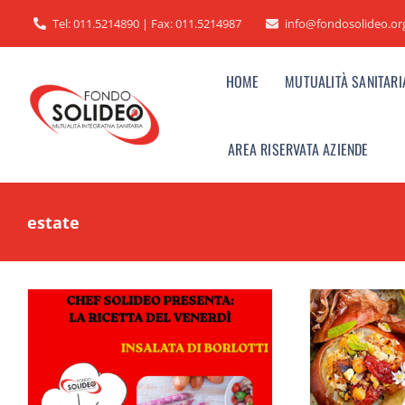
Salta
Tel: 011.5214890 | Fax: 011.5214987
info@fondosolideo.or
al
contenuto
HOME
MUTUALITÀ SANITARI
AREA RISERVATA AZIENDE
estate