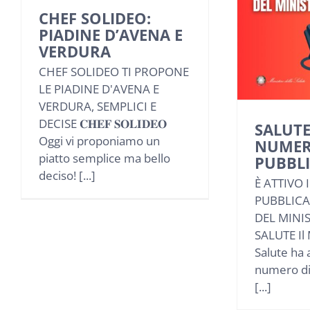
CHEF SOLIDEO:
PIADINE D’AVENA E
VERDURA
CHEF SOLIDEO TI PROPONE
LE PIADINE D'AVENA E
VERDURA, SEMPLICI E
DECISE 𝐂𝐇𝐄𝐅 𝐒𝐎𝐋𝐈𝐃𝐄𝐎
SALUTE
Oggi vi proponiamo un
NUMER
piatto semplice ma bello
PUBBLI
deciso! [...]
È ATTIVO 
PUBBLICA
DEL MINI
SALUTE Il 
Salute ha 
numero di 
[...]