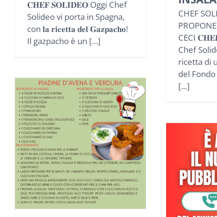
𝐂𝐇𝐄𝐅 𝐒𝐎𝐋𝐈𝐃𝐄𝐎 Oggi Chef
CHEF SOL
Solideo vi porta in Spagna,
PROPONE:
con 𝐥𝐚 𝐫𝐢𝐜𝐞𝐭𝐭𝐚 𝐝𝐞𝐥 𝐆𝐚𝐳𝐩𝐚𝐜𝐡𝐨!
CECI 𝐂𝐇𝐄
Il gazpacho è un [...]
Chef Soli
ricetta di 
del Fondo 
[...]