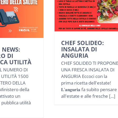
CHEF SOLIDEO:
INSALATA DI
 NEWS:
ANGURIA
O DI
CA UTILITÀ
CHEF SOLIDEO TI PROPON
IL NUMERO DI
UNA FRESCA INSALATA DI
 UTILITÀ 1500
ANGURIA Eccoci con la
STERO DELLA
prima ricetta dell'estate!
Ministero della
𝐋'𝐚𝐧𝐠𝐮𝐫𝐢𝐚 fa subito pensare
attivato un
all'estate e alle fresche [...]
pubblica utilità